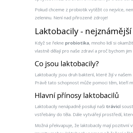
Pokud chceme z probiotik vytěžit co nejvíce, není
zeleninu. Není nad přirozené zdroje!
Laktobacily - nejznámější
Když se řekne
probiotika
, mnoho lidí si okamž
vlastně dělají pro naše zdraví a proč bychom jim
Co jsou laktobacily?
Laktobacily jsou druh bakterií, které žijí v naš
Právě tato schopnost může pomoci těm, kteří m
Hlavní přínosy laktobacilů
Laktobacily nenápadně posilují naši
trávicí
sousta
vstřebány do těla. Dále vytvářejí prostředí, kte
Možná překvapuje, že laktobacily mají pozitivní vl