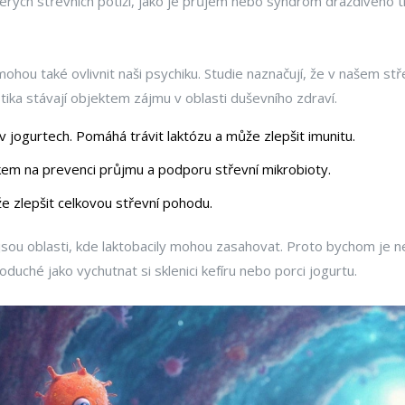
erých střevních potíží, jako je průjem nebo syndrom dráždivého tr
hou také ovlivnit naši psychiku. Studie naznačují, že v našem stř
tika stávají objektem zájmu v oblasti duševního zdraví.
 v jogurtech. Pomáhá trávit laktózu a může zlepšit imunitu.
em na prevenci průjmu a podporu střevní mikrobioty.
e zlepšit celkovou střevní pohodu.
 jsou oblasti, kde laktobacily mohou zasahovat. Proto bychom je n
duché jako vychutnat si sklenici kefíru nebo porci jogurtu.