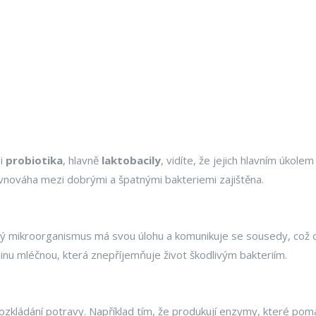
mi
probiotika
, hlavně
laktobacily
, vidíte, že jejich hlavním úkol
rovnováha mezi dobrými a špatnými bakteriemi zajištěna.
ý mikroorganismus má svou úlohu a komunikuje se sousedy, což ov
nu mléčnou, která znepříjemňuje život škodlivým bakteriím.
ozkládání potravy. Například tím, že produkují enzymy, které pomáh