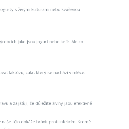
z jogurty s živými kulturami nebo kvašenou
obcích jako jsou jogurt nebo kefír. Ale co
vat laktózu, cukr, který se nachází v mléce.
u a zajišťují, že důležité živiny jsou efektivně
se naše tělo dokáže bránit proti infekcím. Kromě