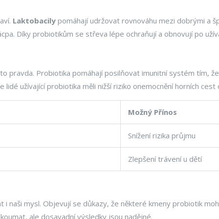
aví.
Laktobacily
pomáhají udržovat rovnováhu mezi dobrými a šp
a. Díky probiotikům se střeva lépe ochraňují a obnovují po užíván
 to pravda. Probiotika pomáhají posilňovat imunitní systém tím, že 
, že lidé užívající probiotika měli nižší riziko onemocnění horních cest
Možný Přínos
Snížení rizika průjmu
Zlepšení trávení u dětí
at i naši mysl. Objevují se důkazy, že některé kmeny probiotik m
koumat, ale dosavadní výsledky jsou nadějné.