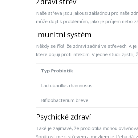
Zdraví střev
Naše střeva jsou jakousi základnou pro naše zdr
může dojít k problémům, jako je průjem nebo zácp
Imunitní systém
Někdy se říká, že zdraví začíná ve střevech. A je
které bojují proti infekcím. V jedné studii zjistili
Typ Probiotik
Lactobacillus rhamnosus
Bifidobacterium breve
Psychické zdraví
Také je zajímavé, že probiotika mohou ovlivňov
Spojitost mezi střevem a mozkem je třeba dál z