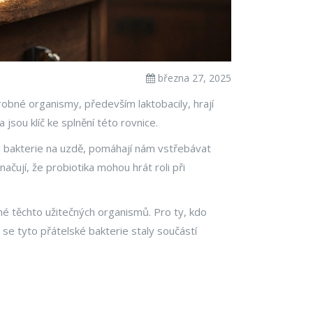
března 27, 2025
robné organismy, především laktobacily, hrají
 jsou klíč ke splnění této rovnice.
né bakterie na uzdě, pomáhají nám vstřebávat
ačují, že probiotika mohou hrát roli při
plné těchto užitečných organismů. Pro ty, kdo
y se tyto přátelské bakterie staly součástí