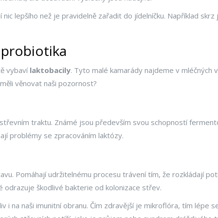
 nic lepšího než je pravidelně zařadit do jídelníčku. Například skr
 probiotika
itě vybaví
laktobacily
. Tyto malé kamarády najdeme v mléčných výr
 měli věnovat naši pozornost?
em střevním traktu. Známé jsou především svou schopností fermento
ají problémy se zpracováním laktózy.
vu. Pomáhají udržitelnému procesu trávení tím, že rozkládají potrav
ré odrazuje škodlivé bakterie od kolonizace střev.
iv i na naši imunitní obranu. Čím zdravější je mikroflóra, tím lépe 