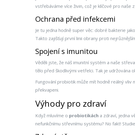
vstřebáváme více živin, což je klíčové pro naše z
Ochrana před infekcemi
Je tu jedna hodně super věc: dobré bakterie jak
Takto zajišťují první linii obrany proti nejrůznější
Spojení s imunitou
Věděli jste, že náš imunitní systém a naše střev
tělo před škodlivými vetřelci. Tak je udržována 
Fungování probiotik může mít hodně reálný vliv n
překvapeni.
Výhody pro zdraví
Když mluvíme o
probiotikách
a zdraví, jedna vě
nefunkčnímu střevnímu systému? No fakt! Studie u