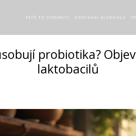
PÉČE PO STRHNUTÍ
ODVYKÁNÍ ALKOHOLU
T
sobují probiotika? Objev
laktobacilů