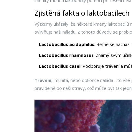
imunity mohou laktobacily pomoci při řešení někt
Zjistěná fakta o laktobacilech
Výzkumy ukázaly, že některé kmeny laktobacilů mo
ovlivňuje naši náladu. Z tohoto důvodu se probio
Lactobacillus acidophilus
: Běžně se nachází
Lactobacillus rhamnosus
: Známý svým účink
Lactobacillus casei
: Podporuje trávení a můž
Trávení
, imunita, nebo dokonce nálada - to vše
pravidelně do naší stravy, což může být tak jedno