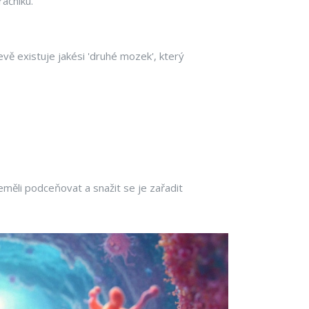
ačníku.
evě existuje jakési 'druhé mozek', který
eměli podceňovat a snažit se je zařadit