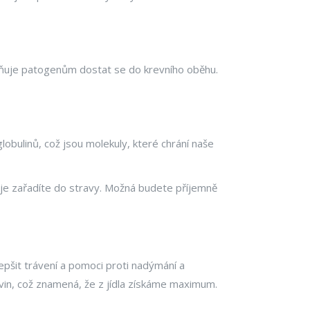
ňuje patogenům dostat se do krevního oběhu.
lobulinů, což jsou molekuly, které chrání naše
ž je zařadíte do stravy. Možná budete příjemně
 zlepšit trávení a pomoci proti nadýmání a
živin, což znamená, že z jídla získáme maximum.