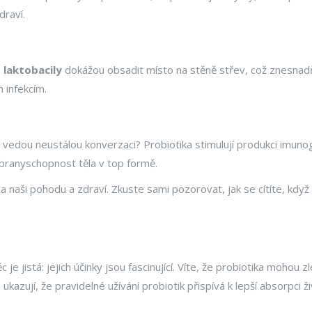
draví.
o
laktobacily
dokážou obsadit místo na stěně střev, což znesnad
m infekcím.
a vedou neustálou konverzaci? Probiotika stimulují produkci imunog
obranyschopnost těla v top formě.
a naši pohodu a zdraví. Zkuste sami pozorovat, jak se cítíte, kdy
c je jistá: jejich účinky jsou fascinující. Víte, že probiotika mohou
kazují, že pravidelné užívání probiotik přispívá k lepší absorpci 