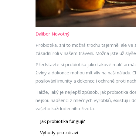
Dalibor Novotný
Probiotika, zní to možná trochu tajemně, ale ve 
zásadní roli v našem trávení. Možná jste už slyšeli
Představte si probiotika jako takové malé armád
živiny a dokonce mohou mít vliv na naši náladu. 
posilování imunity a dokonce i ochraně proti nach
Takže, jaký je nejlepší způsob, jak probiotika do
nejsou nadšenci z mléčných výrobků, existují i do
vašeho každodenního života.
Jak probiotika fungují?
Výhody pro zdraví