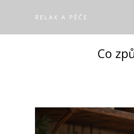
RELAX A PÉČE
Co způ