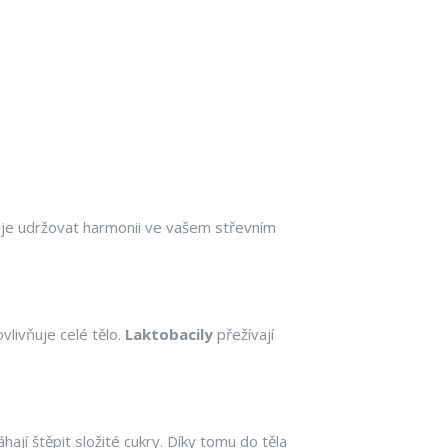
em je udržovat harmonii ve vašem střevním
livňuje celé tělo.
Laktobacily
přežívají
ají štěpit složité cukry. Díky tomu do těla