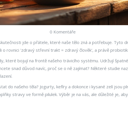
0 Komentáře
skutečnosti jde o přátele, které naše tělo zná a potřebuje. Tyto d
 o rovnici 'zdravý střevní trakt = zdravý člověk', a právě probiotika
y, které bojují na frontě našeho trávicího systému. Udržují špat
Chcete snad důvod navíc, proč se o ně zajímat? Některé studie nazn
lazení.
stat do našeho těla? Jogurty, kefíry a dokonce i kysané zelí jsou 
plňky stravy ve formě pilulek. Výběr je na vás, ale důležité je, ab