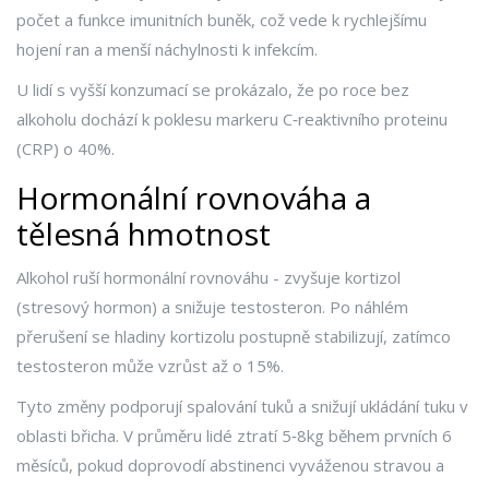
počet a funkce imunitních buněk, což vede k rychlejšímu
hojení ran a menší náchylnosti k infekcím.
U lidí s vyšší konzumací se prokázalo, že po roce bez
alkoholu dochází k poklesu markeru C‑reaktivního proteinu
(CRP) o 40%.
Hormonální rovnováha a
tělesná hmotnost
Alkohol ruší hormonální rovnováhu - zvyšuje kortizol
(stresový hormon) a snižuje testosteron. Po náhlém
přerušení se hladiny kortizolu postupně stabilizují, zatímco
testosteron může vzrůst až o 15%.
Tyto změny podporují spalování tuků a snižují ukládání tuku v
oblasti břicha. V průměru lidé ztratí 5‑8kg během prvních 6
měsíců, pokud doprovodí abstinenci vyváženou stravou a