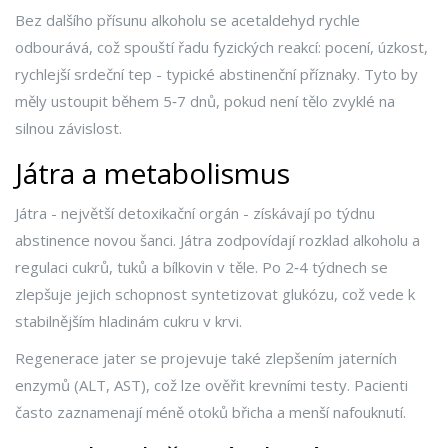
Bez dalšího přísunu alkoholu se acetaldehyd rychle
odbourává, což spouští řadu fyzických reakcí: pocení, úzkost,
rychlejší srdeční tep - typické abstinenční příznaky. Tyto by
měly ustoupit během 5‑7 dnů, pokud není tělo zvyklé na
silnou závislost.
Játra a metabolismus
Játra - největší detoxikační orgán - získávají po týdnu
abstinence novou šanci.
Játra
zodpovídají rozklad alkoholu a
regulaci cukrů, tuků a bílkovin v těle.
Po 2‑4 týdnech se
zlepšuje jejich schopnost syntetizovat glukózu, což vede k
stabilnějším hladinám cukru v krvi.
Regenerace jater se projevuje také zlepšením jaterních
enzymů (ALT, AST), což lze ověřit krevními testy. Pacienti
často zaznamenají méně otoků břicha a menší nafouknutí.