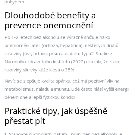
pohybem.
Dlouhodobé benefity a
prevence onemocnění
Po 1‑2 letech bez alkoholu se výrazně snižuje riziko
onemocnění jater (cirhóza, hepatitida), některých druhů
rakoviny (úst, hrtanu, prsu) a diabetu typu2. Studie z
Národního zdravotního institutu (2022) ukázala, že riziko
rakoviny slinivky kůže klesá o 35%.
Navíc se zlepšuje kvalita spánku, což má pozitivní vliv na
metabolismus, náladu a imunitu. Lidé často hlásí vyšší energii
během dne a lepší fyzickou kondici.
Praktické tipy, jak úspěšně
přestat pít
Stanovte si konkrétní datum - první den bez alkoholu je