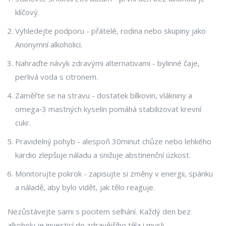
klíčový.
Vyhledejte podporu - přátelé, rodina nebo skupiny jako
Anonymní alkoholici.
Nahraďte návyk zdravými alternativami - bylinné čaje,
perlivá voda s citronem.
Zaměřte se na stravu - dostatek bílkovin, vlákniny a
omega‑3 mastných kyselin pomáhá stabilizovat krevní
cukr.
Pravidelný pohyb - alespoň 30minut chůze nebo lehkého
kardio zlepšuje náladu a snižuje abstinenční úzkost.
Monitorujte pokrok - zapisujte si změny v energii, spánku
a náladě, aby bylo vidět, jak tělo reaguje.
Nezůstávejte sami s pocitem selhání. Každý den bez
alkoholu je investicí do zdravějšího těla i mysli.