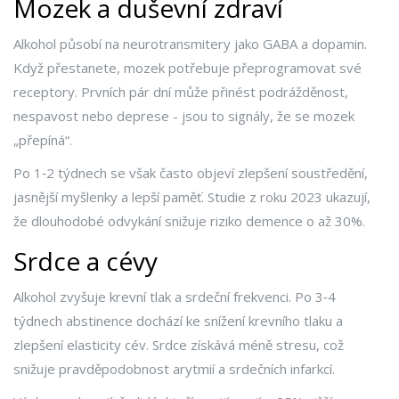
Mozek a duševní zdraví
Alkohol působí na neurotransmitery jako GABA a dopamin.
Když přestanete, mozek potřebuje přeprogramovat své
receptory. Prvních pár dní může přinést podrážděnost,
nespavost nebo deprese - jsou to signály, že se mozek
„přepíná“.
Po 1‑2 týdnech se však často objeví zlepšení soustředění,
jasnější myšlenky a lepší paměť. Studie z roku 2023 ukazují,
že dlouhodobé odvykání snižuje riziko demence o až 30%.
Srdce a cévy
Alkohol zvyšuje krevní tlak a srdeční frekvenci. Po 3‑4
týdnech abstinence dochází ke snížení krevního tlaku a
zlepšení elasticity cév.
Srdce
získává méně stresu, což
snižuje pravděpodobnost arytmií a srdečních infarkcí.