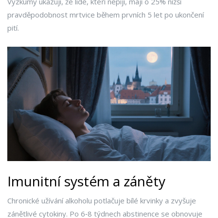
Výzkumy ukazují, že lidé, kteří nepijí, mají o 25% nižší
pravděpodobnost mrtvice během prvních 5 let po ukončení
pití.
Imunitní systém a záněty
Chronické užívání alkoholu potlačuje bílé krvinky a zvyšuje
zánětlivé cytokiny. Po 6‑8 týdnech abstinence se obnovuje