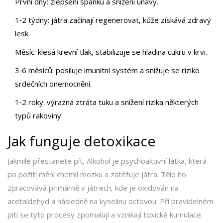
První dny: zlepšení spánku a snížení únavy.
1‑2 týdny: játra začínají regenerovat, kůže získává zdravý
lesk.
Měsíc: klesá krevní tlak, stabilizuje se hladina cukru v krvi.
3‑6 měsíců: posiluje imunitní systém a snižuje se riziko
srdečních onemocnění.
1‑2 roky: výrazná ztráta tuku a snížení rizika některých
typů rakoviny.
Jak funguje detoxikace
Jakmile přestanete pít,
Alkohol
je psychoaktivní látka, která
po požití mění chemii mozku a zatěžuje játra.
Tělo ho
zpracovává primárně v játrech, kde je oxidován na
acetaldehyd a následně na kyselinu octovou. Při pravidelném
pití se tyto procesy zpomalují a vznikají toxické kumulace.