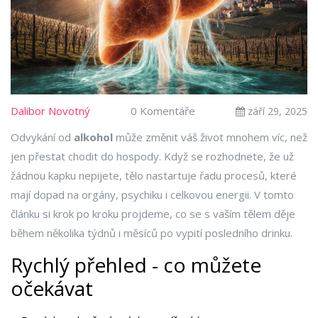
Dalibor Novotný
0 Komentáře
září 29, 2025
Odvykání od
alkohol
může změnit váš život mnohem víc, než
jen přestat chodit do hospody. Když se rozhodnete, že už
žádnou kapku nepijete, tělo nastartuje řadu procesů, které
mají dopad na orgány, psychiku i celkovou energii. V tomto
článku si krok po kroku projdeme, co se s vaším tělem děje
během několika týdnů i měsíců po vypití posledního drinku.
Rychlý přehled - co můžete
očekávat