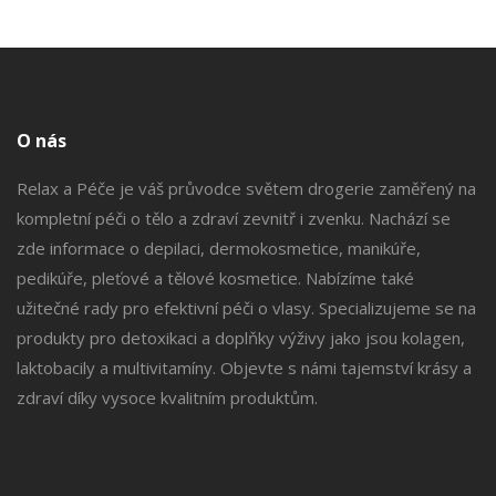
O nás
Relax a Péče je váš průvodce světem drogerie zaměřený na
kompletní péči o tělo a zdraví zevnitř i zvenku. Nachází se
zde informace o depilaci, dermokosmetice, manikúře,
pedikúře, pleťové a tělové kosmetice. Nabízíme také
užitečné rady pro efektivní péči o vlasy. Specializujeme se na
produkty pro detoxikaci a doplňky výživy jako jsou kolagen,
laktobacily a multivitamíny. Objevte s námi tajemství krásy a
zdraví díky vysoce kvalitním produktům.