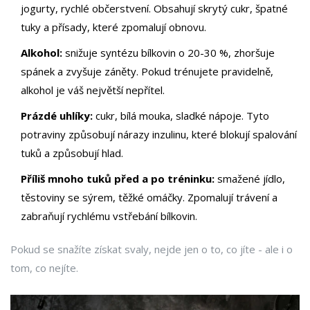
jogurty, rychlé občerstvení. Obsahují skrytý cukr, špatné
tuky a přísady, které zpomalují obnovu.
Alkohol:
snižuje syntézu bílkovin o 20-30 %, zhoršuje
spánek a zvyšuje záněty. Pokud trénujete pravidelně,
alkohol je váš největší nepřítel.
Prázdé uhlíky:
cukr, bílá mouka, sladké nápoje. Tyto
potraviny způsobují nárazy inzulinu, které blokují spalování
tuků a způsobují hlad.
Příliš mnoho tuků před a po tréninku:
smažené jídlo,
těstoviny se sýrem, těžké omáčky. Zpomalují trávení a
zabraňují rychlému vstřebání bílkovin.
Pokud se snažíte získat svaly, nejde jen o to, co jíte - ale i o
tom, co nejíte.