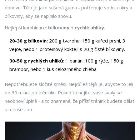
obnovu. Tělo je jako sušená guma - potřebuje vodu, cukry a
bílkoviny, aby se naplnilo znovu.
Nejlepší kombinace:
bílkoviny + rychlé uhlíky
.
20-30 g bílkovin:
200 g tvarohu, 150 g kuřecí prsní, 3
vejce, nebo 1 proteinový koktejl s 20 g čisté bílkoviny.
30-50 g rychlých uhlíků:
1 banán, 100 g rýže, 150 g
brambor, nebo 1 kus celozrnného chleba.
Nepotřebujete složité směsi. Nejdůležitější je, abyste to jeli
do 60 minut po tréninku. Pokud to nejíte, vaše svaly se
neobnoví úplně - a to znamená, že příští trénink budete dělat
s menší silou.