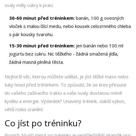
svaly měly cukry k práci.
30-60 minut před tréninkem:
banán, 100 g ovesných
vloček s malou lžící medu, nebo kousek celozrnného chleba
s pár kousky tvarohu.
15-30 minut před tréninkem:
jen banán nebo 100 ml
jogurtu bez cukru. Nic těžkého - žádná smažená jídla,
žádná masná plněná těsta.
Nejhorší věc, kterou můžete udělat, je jíst těžké maso nebo
tuky hned před tréninkem. To způsobí, že se krev přesune
do vašeho zažívacího traktu a vaše svaly dostanou méně
kyslíku a energie. Výsledek? Unavený trénink, slabší výkon,
větší riziko zranění.
Co jíst po tréninku?
Prvních 30-60 minut po tréninku je nejdůležitější okamžik pro