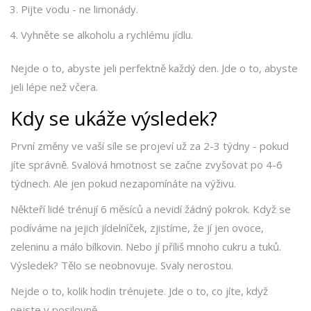
Pijte vodu - ne limonády.
Vyhněte se alkoholu a rychlému jídlu.
Nejde o to, abyste jeli perfektně každý den. Jde o to, abyste
jeli lépe než včera.
Kdy se ukáže výsledek?
První změny ve vaší síle se projeví už za 2-3 týdny - pokud
jíte správně. Svalová hmotnost se začne zvyšovat po 4-6
týdnech. Ale jen pokud nezapomínáte na výživu.
Někteří lidé trénují 6 měsíců a nevidí žádný pokrok. Když se
podíváme na jejich jídelníček, zjistíme, že jí jen ovoce,
zeleninu a málo bílkovin. Nebo jí příliš mnoho cukru a tuků.
Výsledek? Tělo se neobnovuje. Svaly nerostou.
Nejde o to, kolik hodin trénujete. Jde o to, co jíte, když
nejste v posilovně.