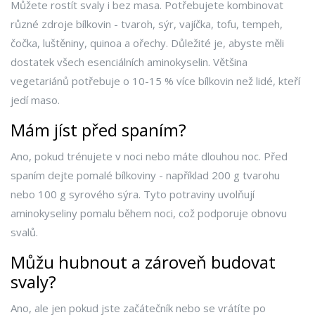
Můžete rostít svaly i bez masa. Potřebujete kombinovat
různé zdroje bílkovin - tvaroh, sýr, vajíčka, tofu, tempeh,
čočka, luštěniny, quinoa a ořechy. Důležité je, abyste měli
dostatek všech esenciálních aminokyselin. Většina
vegetariánů potřebuje o 10-15 % více bílkovin než lidé, kteří
jedí maso.
Mám jíst před spaním?
Ano, pokud trénujete v noci nebo máte dlouhou noc. Před
spaním dejte pomalé bílkoviny - například 200 g tvarohu
nebo 100 g syrového sýra. Tyto potraviny uvolňují
aminokyseliny pomalu během noci, což podporuje obnovu
svalů.
Můžu hubnout a zároveň budovat
svaly?
Ano, ale jen pokud jste začátečník nebo se vrátíte po