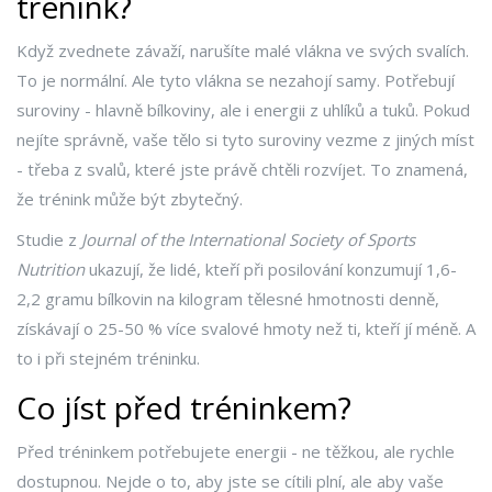
trénink?
Když zvednete závaží, narušíte malé vlákna ve svých svalích.
To je normální. Ale tyto vlákna se nezahojí samy. Potřebují
suroviny - hlavně bílkoviny, ale i energii z uhlíků a tuků. Pokud
nejíte správně, vaše tělo si tyto suroviny vezme z jiných míst
- třeba z svalů, které jste právě chtěli rozvíjet. To znamená,
že trénink může být zbytečný.
Studie z
Journal of the International Society of Sports
Nutrition
ukazují, že lidé, kteří při posilování konzumují 1,6-
2,2 gramu bílkovin na kilogram tělesné hmotnosti denně,
získávají o 25-50 % více svalové hmoty než ti, kteří jí méně. A
to i při stejném tréninku.
Co jíst před tréninkem?
Před tréninkem potřebujete energii - ne těžkou, ale rychle
dostupnou. Nejde o to, aby jste se cítili plní, ale aby vaše