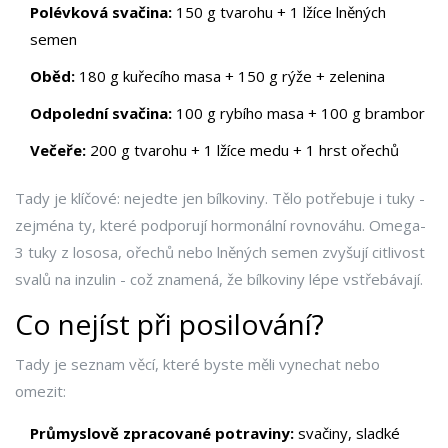
Polévková svačina:
150 g tvarohu + 1 lžíce lněných
semen
Oběd:
180 g kuřecího masa + 150 g rýže + zelenina
Odpolední svačina:
100 g rybího masa + 100 g brambor
Večeře:
200 g tvarohu + 1 lžíce medu + 1 hrst ořechů
Tady je klíčové: nejedte jen bílkoviny. Tělo potřebuje i tuky -
zejména ty, které podporují hormonální rovnováhu. Omega-
3 tuky z lososa, ořechů nebo lněných semen zvyšují citlivost
svalů na inzulin - což znamená, že bílkoviny lépe vstřebávají.
Co nejíst při posilování?
Tady je seznam věcí, které byste měli vynechat nebo
omezit:
Průmyslově zpracované potraviny:
svačiny, sladké