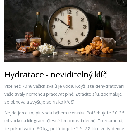
Hydratace - neviditelný klíč
Více než 70 % vašich svalů je voda. Když jste dehydratovaní,
vaše svaly nemohou pracovat plně. Ztrácíte sílu, zpomaluje
se obnova a zvyšuje se riziko křečí.
Nejde jen o to, pít vodu během tréninku. Potřebujete 30-35
ml vody na kilogram tělesné hmotnosti denně. To znamená,
že pokud vážíte 80 kg, potřebujete 2,5-2,8 litru vody denně