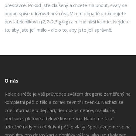
přestávce. Pokud jste zkušený a chcete zhubnout, svaly se
budou spíše udržovat než růst. V tom případě potřebujete
dostatek bílkovin (2,2-2,5 g/kg) a mírně nižší kalorie. Nejde o
to, aby jste jeli málo - ale o to, aby jste jeli správně.
O nás
Relax a Péče je váš průvodce světem drogerie zaměřený na
kompletní péči o tělo a zdraví zevnitř i zvenku. Nachází se
zde informace o depilaci, dermokosmetice, manikúře,
pedikúře, pleťové a tělové kosmetice. Nabízíme také
užitečné rady pro efektivní péči o vlasy. Specializujeme se na
produkty pro detoxikaci a doplňky výživy jako jsou kolagen,