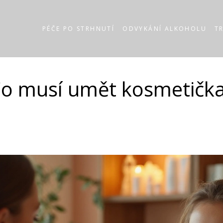
PÉČE PO STRHNUTÍ
ODVYKÁNÍ ALKOHOLU
T
o musí umět kosmetičk