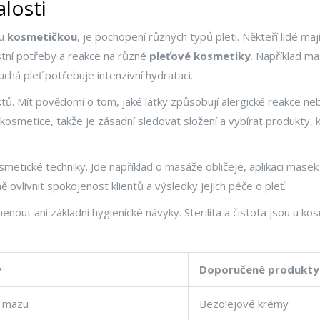
losti
ou
kosmetičkou
, je pochopení různých typů pleti. Někteří lidé mají
stní potřeby a reakce na různé
pleťové kosmetiky
. Například m
uchá pleť potřebuje intenzivní hydrataci.
ů. Mít povědomí o tom, jaké látky způsobují alergické reakce nebo
 kosmetice, takže je zásadní sledovat složení a vybírat produkty, 
smetické techniky. Jde například o masáže obličeje, aplikaci mas
ovlivnit spokojenost klientů a výsledky jejich péče o pleť.
ut ani základní hygienické návyky. Sterilita a čistota jsou u kos
y
Doporučené produkty
a mazu
Bezolejové krémy