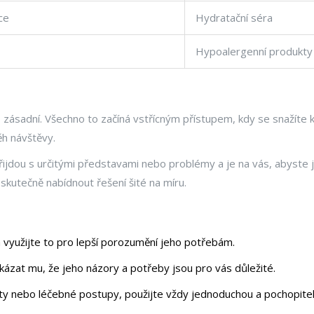
ce
Hydratační séra
Hypoalergenní produkty
zásadní. Všechno to začíná vstřícným přístupem, kdy se snažíte k
ěh návštěvy.
řijdou s určitými představami nebo problémy a je na vás, abyste j
kutečně nabídnout řešení šité na míru.
, a využijte to pro lepší porozumění jeho potřebám.
 ukázat mu, že jeho názory a potřeby jsou pro vás důležité.
y nebo léčebné postupy, použijte vždy jednoduchou a pochopitel