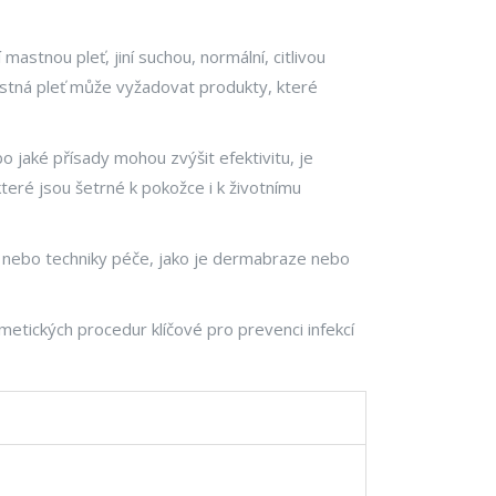
 mastnou pleť, jiní suchou, normální, citlivou
astná pleť může vyžadovat produkty, které
 jaké přísady mohou zvýšit efektivitu, je
které jsou šetrné k pokožce i k životnímu
ek nebo techniky péče, jako je dermabraze nebo
metických procedur klíčové pro prevenci infekcí