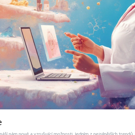
e
áší nám nové a vzrušující možnosti. Jedním z nejsilnějších trendů,