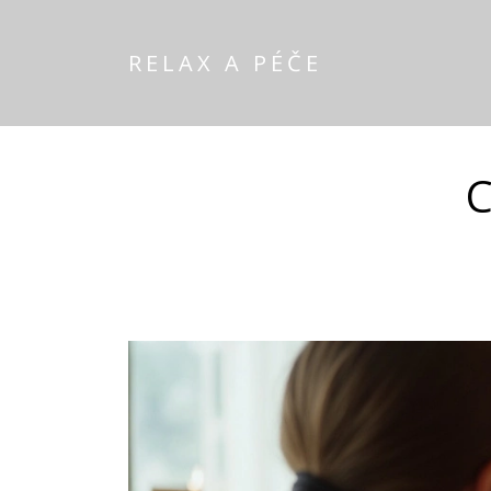
RELAX A PÉČE
C