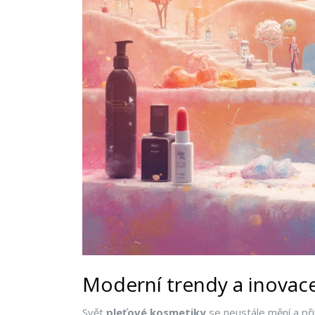
Moderní trendy a inovac
Svět
pleťové kosmetiky
se neustále mění a přin