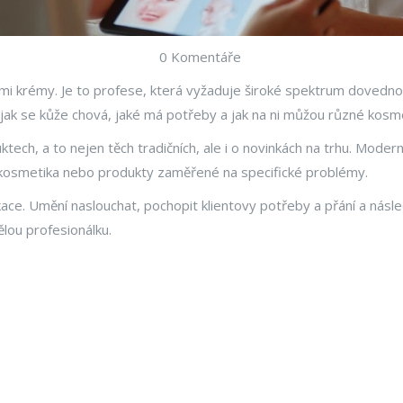
0 Komentáře
vými krémy. Je to profese, která vyžaduje široké spektrum dovednos
, jak se kůže chová, jaké má potřeby a jak na ni můžou různé kosm
ech, a to nejen těch tradičních, ale i o novinkách na trhu. Moderní
ní kosmetika nebo produkty zaměřené na specifické problémy.
e. Umění naslouchat, pochopit klientovy potřeby a přání a násle
lou profesionálku.