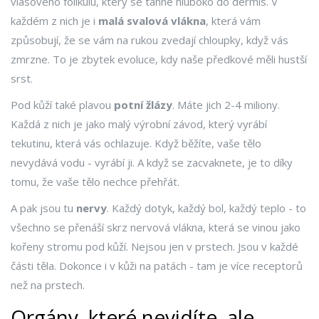
vlasového folikulu, který se táhne hluboko do dermis. V
každém z nich je i
malá svalová vlákna
, která vám
způsobují, že se vám na rukou zvedají chloupky, když vás
zmrzne. To je zbytek evoluce, kdy naše předkové měli hustší
srst.
Pod kůží také plavou
potní žlázy
. Máte jich 2-4 miliony.
Každá z nich je jako malý výrobní závod, který vyrábí
tekutinu, která vás ochlazuje. Když běžíte, vaše tělo
nevydává vodu - vyrábí ji. A když se zacvaknete, je to díky
tomu, že vaše tělo nechce přehřát.
A pak jsou tu
nervy
. Každý dotyk, každý bol, každý teplo - to
všechno se přenáší skrz nervová vlákna, která se vinou jako
kořeny stromu pod kůží. Nejsou jen v prstech. Jsou v každé
části těla. Dokonce i v kůži na patách - tam je více receptorů
než na prstech.
Orgány, které nevidíte, ale