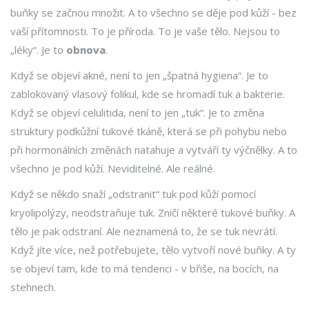
buňky se začnou množit. A to všechno se děje pod kůží - bez
vaší přítomnosti. To je příroda. To je vaše tělo. Nejsou to
„léky“. Je to
obnova
.
Když se objeví akné, není to jen „špatná hygiena“. Je to
zablokovaný vlasový folikul, kde se hromadí tuk a bakterie.
Když se objeví celulitida, není to jen „tuk“. Je to změna
struktury podkůžní tukové tkáně, která se při pohybu nebo
při hormonálních změnách natahuje a vytváří ty výčnělky. A to
všechno je pod kůží. Neviditelné. Ale reálné.
Když se někdo snaží „odstranit“ tuk pod kůží pomocí
kryolipolýzy, neodstraňuje tuk. Zničí některé tukové buňky. A
tělo je pak odstraní. Ale neznamená to, že se tuk nevrátí.
Když jíte více, než potřebujete, tělo vytvoří nové buňky. A ty
se objeví tam, kde to má tendenci - v břiše, na bocích, na
stehnech.