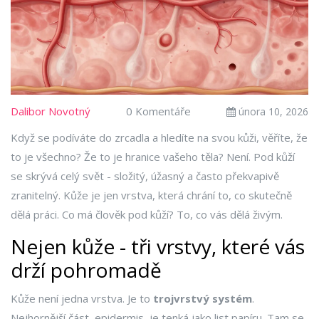
Dalibor Novotný
0 Komentáře
února 10, 2026
Když se podíváte do zrcadla a hledíte na svou kůži, věříte, že
to je všechno? Že to je hranice vašeho těla? Není. Pod kůží
se skrývá celý svět - složitý, úžasný a často překvapivě
zranitelný. Kůže je jen vrstva, která chrání to, co skutečně
dělá práci. Co má člověk pod kůží? To, co vás dělá živým.
Nejen kůže - tři vrstvy, které vás
drží pohromadě
Kůže není jedna vrstva. Je to
trojvrstvý systém
.
Nejhornější část, epidermis, je tenká jako list papíru. Tam se