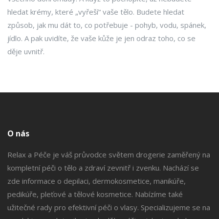
hledat krémy, které „vyřeší“ vaše tělo. Budete hledat
způsob, jak mu dát to, co potřebuje - pohyb, vodu, spánek,
jídlo. A pak uvidíte, že vaše kůže je jen odraz toho, co se
děje uvnitř.
O nás
Relax a Péče je váš průvodce světem drogerie zaměřený na
kompletní péči o tělo a zdraví zevnitř i zvenku. Nachází se
zde informace o depilaci, dermokosmetice, manikúře,
pedikúře, pleťové a tělové kosmetice. Nabízíme také
užitečné rady pro efektivní péči o vlasy. Specializujeme se na