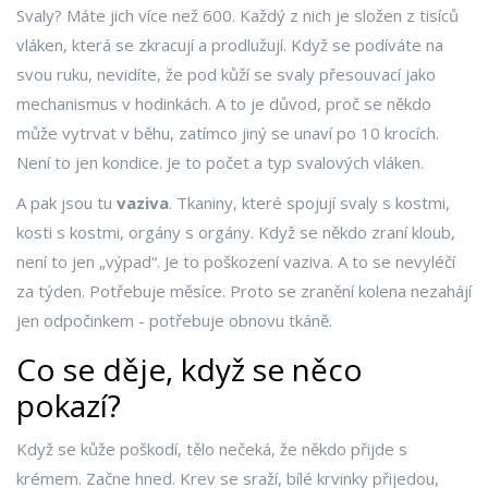
Svaly? Máte jich více než 600. Každý z nich je složen z tisíců
vláken, která se zkracují a prodlužují. Když se podíváte na
svou ruku, nevidíte, že pod kůží se svaly přesouvací jako
mechanismus v hodinkách. A to je důvod, proč se někdo
může vytrvat v běhu, zatímco jiný se unaví po 10 krocích.
Není to jen kondice. Je to počet a typ svalových vláken.
A pak jsou tu
vaziva
. Tkaniny, které spojují svaly s kostmi,
kosti s kostmi, orgány s orgány. Když se někdo zraní kloub,
není to jen „výpad“. Je to poškození vaziva. A to se nevyléčí
za týden. Potřebuje měsíce. Proto se zranění kolena nezahájí
jen odpočinkem - potřebuje obnovu tkáně.
Co se děje, když se něco
pokazí?
Když se kůže poškodí, tělo nečeká, že někdo přijde s
krémem. Začne hned. Krev se sraží, bílé krvinky přijedou,