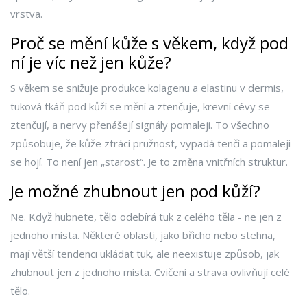
vrstva.
Proč se mění kůže s věkem, když pod
ní je víc než jen kůže?
S věkem se snižuje produkce kolagenu a elastinu v dermis,
tuková tkáň pod kůží se mění a ztenčuje, krevní cévy se
ztenčují, a nervy přenášejí signály pomaleji. To všechno
způsobuje, že kůže ztrácí pružnost, vypadá tenčí a pomaleji
se hojí. To není jen „starost“. Je to změna vnitřních struktur.
Je možné zhubnout jen pod kůží?
Ne. Když hubnete, tělo odebírá tuk z celého těla - ne jen z
jednoho místa. Některé oblasti, jako břicho nebo stehna,
mají větší tendenci ukládat tuk, ale neexistuje způsob, jak
zhubnout jen z jednoho místa. Cvičení a strava ovlivňují celé
tělo.