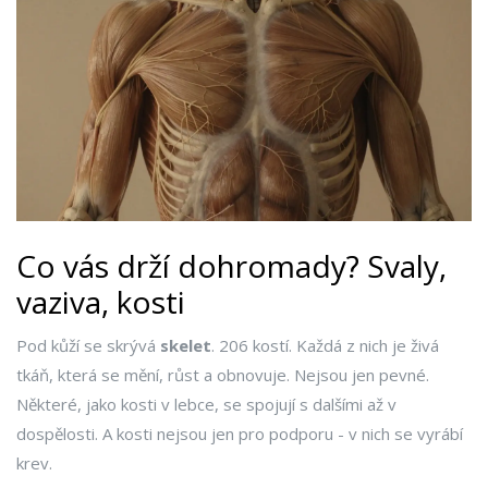
Co vás drží dohromady? Svaly,
vaziva, kosti
Pod kůží se skrývá
skelet
. 206 kostí. Každá z nich je živá
tkáň, která se mění, růst a obnovuje. Nejsou jen pevné.
Některé, jako kosti v lebce, se spojují s dalšími až v
dospělosti. A kosti nejsou jen pro podporu - v nich se vyrábí
krev.