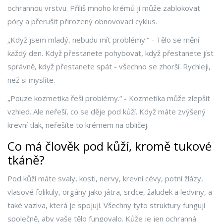
ochrannou vrstvu. Příliš mnoho krémů jí může zablokovat
póry a přerušit přirozený obnovovací cyklus.
„Když jsem mladý, nebudu mít problémy.“ - Tělo se mění
každý den. Když přestanete pohybovat, když přestanete jíst
správně, když přestanete spát - všechno se zhorší. Rychleji,
než si myslíte.
„Pouze kozmetika řeší problémy.“ - Kozmetika může zlepšit
vzhled. Ale neřeší, co se děje pod kůží. Když máte zvýšený
krevní tlak, neřešíte to krémem na obličej.
Co má člověk pod kůží, kromě tukové
tkáně?
Pod kůží máte svaly, kosti, nervy, krevní cévy, potní žlázy,
vlasové folikuly, orgány jako játra, srdce, žaludek a ledviny, a
také vaziva, která je spojují. Všechny tyto struktury fungují
společně, aby vaše tělo fungovalo. Kůže je jen ochranná