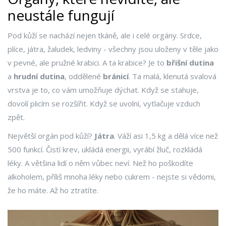
neustále fungují
Pod kůží se nachází nejen tkáně, ale i celé orgány. Srdce,
plíce, játra, žaludek, ledviny - všechny jsou uloženy v těle jako
v pevné, ale pružné krabici. A ta krabice? Je to
břišní dutina
a
hrudní dutina
, oddělené
bránicí
. Ta malá, klenutá svalová
vrstva je to, co vám umožňuje dýchat. Když se stahuje,
dovolí plicím se rozšířit. Když se uvolní, vytlačuje vzduch
zpět.
Největší orgán pod kůží?
Játra
. Váží asi 1,5 kg a dělá více než
500 funkcí. Čistí krev, ukládá energii, vyrábí žluč, rozkládá
léky. A většina lidí o něm vůbec neví. Než ho poškodíte
alkoholem, příliš mnoha léky nebo cukrem - nejste si vědomi,
že ho máte. Až ho ztratíte.