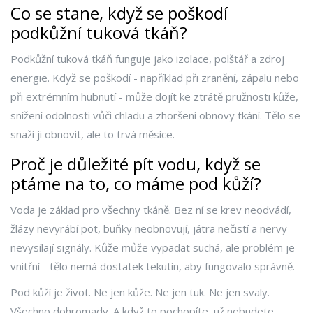
Co se stane, když se poškodí
podkůžní tuková tkáň?
Podkůžní tuková tkáň funguje jako izolace, polštář a zdroj
energie. Když se poškodí - například při zranění, zápalu nebo
při extrémním hubnutí - může dojít ke ztrátě pružnosti kůže,
snížení odolnosti vůči chladu a zhoršení obnovy tkání. Tělo se
snaží ji obnovit, ale to trvá měsíce.
Proč je důležité pít vodu, když se
ptáme na to, co máme pod kůží?
Voda je základ pro všechny tkáně. Bez ní se krev neodvádí,
žlázy nevyrábí pot, buňky neobnovují, játra nečistí a nervy
nevysílají signály. Kůže může vypadat suchá, ale problém je
vnitřní - tělo nemá dostatek tekutin, aby fungovalo správně.
Pod kůží je život. Ne jen kůže. Ne jen tuk. Ne jen svaly.
Všechno dohromady. A když to pochopíte, už nebudete