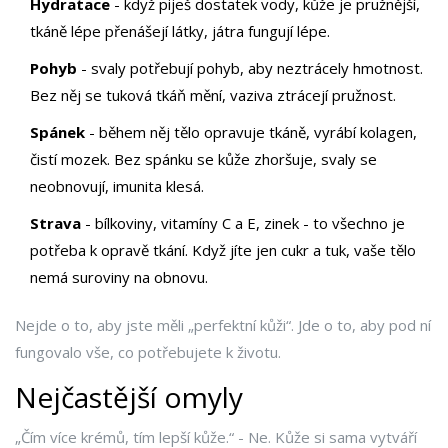
Hydratace
- když piješ dostatek vody, kůže je pružnější,
tkáně lépe přenášejí látky, játra fungují lépe.
Pohyb
- svaly potřebují pohyb, aby neztrácely hmotnost.
Bez něj se tuková tkáň mění, vaziva ztrácejí pružnost.
Spánek
- během něj tělo opravuje tkáně, vyrábí kolagen,
čistí mozek. Bez spánku se kůže zhoršuje, svaly se
neobnovují, imunita klesá.
Strava
- bílkoviny, vitamíny C a E, zinek - to všechno je
potřeba k opravě tkání. Když jíte jen cukr a tuk, vaše tělo
nemá suroviny na obnovu.
Nejde o to, aby jste měli „perfektní kůži“. Jde o to, aby pod ní
fungovalo vše, co potřebujete k životu.
Nejčastější omyly
„Čím více krémů, tím lepší kůže.“ - Ne. Kůže si sama vytváří