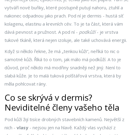
vytváří nové buňky, které postupně putují nahoru, ztuhlí a
nakonec odpadnou jako prach. Pod ní je dermis - hustá síť
kolagenu, elastinu a krevních cév. To je ta část, která vám
dává pevnost a pružnost. A pod ní -
podkůží
- je vrstva
tukové tkáně, která nejen izoluje, ale také uchovává energii.
Když si někdo řekne, že má „tenkou kůži“, neříká to nic o
samotné kůži. Říká to o tom, jak málo má podkůží. A to je
důvod, proč někdo má modřiny snadněji než jiný. Není to
slabá kůže. Je to malá tuková polštářová vrstva, která by
měla pohlcovat rány.
Co se skrývá v dermis?
Neviditelné členy vašeho těla
Pod kůží žijí tisíce drobných stavebních kamenů. Největší z
nich -
vlasy
- nejsou jen na hlavě. Každý vlas vychází z