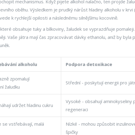
chopit mechanismus. Když pijete alkohol nalačno, ten projde žal
vního oběhu. Výsledkem je prudký nárůst hladiny alkoholu v krvi (
vede k rychlejší opilosti a následnému silnějšímu kocovině.
 které obsahuje tuky a bílkoviny, žaludek se vyprazdňuje pomaleji
ěji. Vaše játra mají čas zpracovávat dávky ethanolu, aniž by byla
uněk.
řebávání alkoholu
Podpora detoxikace
azně zpomalují
Střední - poskytují energii pro ját
í žaludku
Vysoké - obsahují aminokyseliny 
áhají udržet hladinu cukru
regeneraci
e se vstřebávají, malá
Nízké - mohou způsobit inzulinov
špičky