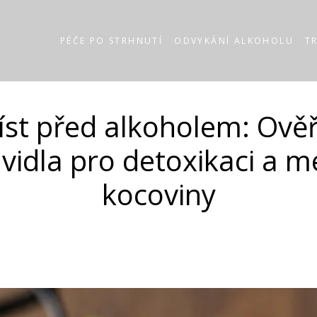
PÉČE PO STRHNUTÍ
ODVYKÁNÍ ALKOHOLU
T
jíst před alkoholem: Ově
vidla pro detoxikaci a 
kocoviny