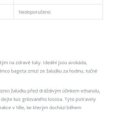
Nedoporučeno
tým na zdravé tuky. Ideální jsou avokáda,
tímco bageta zmizí ze žaludku za hodinu, tučné
sliznici žaludku před dráždivým účinkem ethanolu,
i dejte kus grilovaného lososa. Tyto potraviny
reakce v těle, ke kterým dochází během