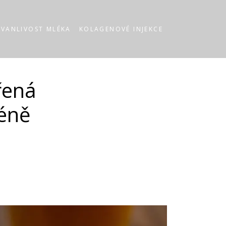
RVANLIVOST MLÉKA
KOLAGENOVÉ INJEKCE
řená
méně