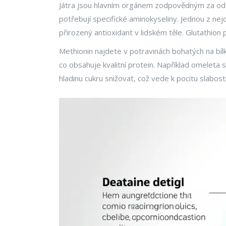
Játra jsou hlavním orgánem zodpovědným za
od
potřebují specifické aminokyseliny. Jednou z nej
přirozený antioxidant v lidském těle. Glutathion 
Methionin najdete v potravinách bohatých na bílk
co obsahuje kvalitní protein. Například omeleta 
hladinu cukru snižovat, což vede k pocitu slabos