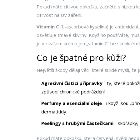
Pokud máte citlivou pokožku, začněte s nízkou ko
citlivost na UV záření.
Vitamin C
(L-ascorbová kyselina) je antioxidant, 
osvětluje tmavé skvrny. Když ho používáte, musí 
je ve vašem krému jen „vitamin C“ bez konkrétn
Co je špatné pro kůži?
Největší škody dělají věci, které si lidé myslí, že
Agresivní čisticí přípravky
- ty, které pokož
způsobí chronické podráždění.
Perfumy a esenciální oleje
- i když jsou „př
dermatitidy.
Peelingy s hrubými částečkami
- skořápky, 
Pokud máte pokožku, která červená, svědí nebo pá