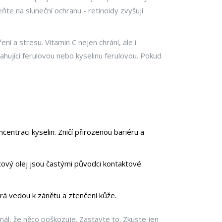
ňte na sluneční ochranu - retinoidy zvyšují
ní a stresu. Vitamin C nejen chrání, ale i
ahující ferulovou nebo kyselinu ferulovou. Pokud
centraci kyselin. Zničí přirozenou bariéru a
ptový olej jsou častými původci kontaktové
rá vedou k zánětu a ztenčení kůže.
gnál, že něco poškozuje. Zastavte to. Zkuste jen