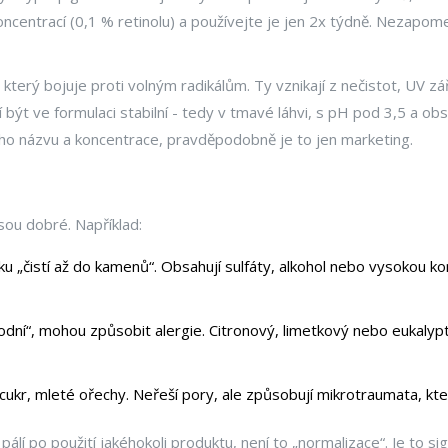
ncentrací (0,1 % retinolu) a používejte je jen 2x týdně. Nezapome
který bojuje proti volným radikálům. Ty vznikají z nečistot, UV záře
být ve formulaci stabilní - tedy v tmavé láhvi, s pH pod 3,5 a obs
ího názvu a koncentrace, pravděpodobně je to jen marketing.
 jsou dobré. Například:
ku „čistí až do kamenů“. Obsahují sulfáty, alkohol nebo vysokou kon
írodní“, mohou způsobit alergie. Citronový, limetkový nebo eukaly
cukr, mleté ořechy. Neřeší pory, ale způsobují mikrotraumata, kte
lí po použití jakéhokoli produktu, není to „normalizace“. Je to si