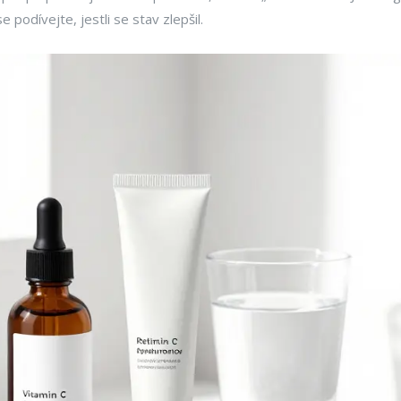
podívejte, jestli se stav zlepšil.