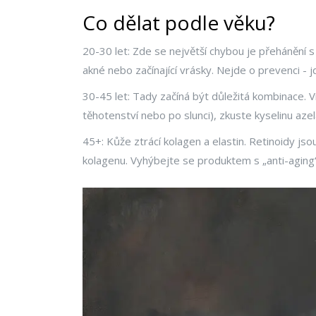
Co dělat podle věku?
20-30 let: Zde se největší chybou je přehánění s
akné nebo začínající vrásky. Nejde o prevenci - j
30-45 let: Tady začíná být důležitá kombinace.
těhotenství nebo po slunci), zkuste kyselinu azel
45+: Kůže ztrácí kolagen a elastin. Retinoidy jsou
kolagenu. Vyhýbejte se produktem s „anti-aging“ 