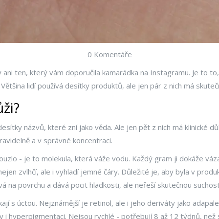
0 Komentáře
y ani ten, který vám doporučila kamarádka na Instagramu. Je to to
du. Většina lidí používá desítky produktů, ale jen pár z nich má skut
ži?
sítky názvů, které zní jako věda. Ale jen pět z nich má klinické dů
pravidelně a v správné koncentraci.
kouzlo - je to molekula, která váže vodu. Každý gram ji dokáže vá
ejen zvlhčí, ale i vyhladí jemné čáry. Důležité je, aby byla v prod
á na povrchu a dává pocit hladkosti, ale neřeší skutečnou suchost
jí s úctou. Nejznámější je retinol, ale i jeho deriváty jako adapale
ky i hyperpigmentaci. Nejsou rychlé - potřebují 8 až 12 týdnů, ne