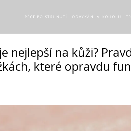
PÉČE PO STRHNUTÍ
ODVYKÁNÍ ALKOHOLU
T
je nejlepší na kůži? Prav
žkách, které opravdu fun