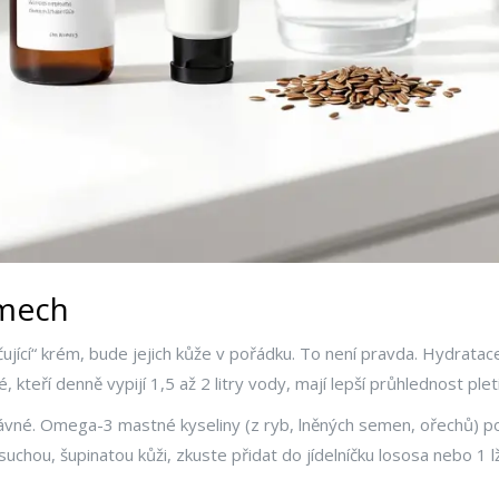
émech
„vlhčující“ krém, bude jejich kůže v pořádku. To není pravda. Hydrat
kteří denně vypijí 1,5 až 2 litry vody, mají lepší průhlednost ple
rávné. Omega-3 mastné kyseliny (z ryb, lněných semen, ořechů) pod
 suchou, šupinatou kůži, zkuste přidat do jídelníčku lososa nebo 1 