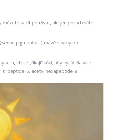
dy můžete začít používat, ale jen pokud máte
zvýšenou pigmentaci (tmavé skvrny po
selin, které „říkají“ kůži, aby vyráběla více
l tripeptide-5, acetyl hexapeptide-8.