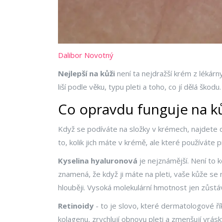
Dalibor Novotný
Nejlepší na kůži
není ta nejdražší krém z lékárn
liší podle věku, typu pleti a toho, co jí dělá ško
Co opravdu funguje na ků
Když se podíváte na složky v krémech, najdete de
to, kolik jich máte v krémě, ale které používáte 
Kyselina hyaluronová
je nejznámější. Není to 
znamená, že když ji máte na pleti, vaše kůže se n
hlouběji. Vysoká molekulární hmotnost jen zůstáv
Retinoidy
- to je slovo, které dermatologové říka
kolagenu, zrychlují obnovu pleti a zmenšují vrás