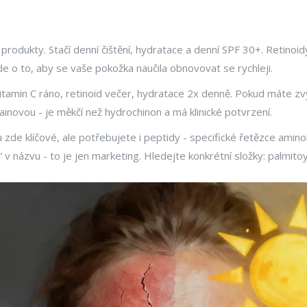
 produkty. Stačí denní čištění, hydratace a denní SPF 30+. Retinoi
de o to, aby se vaše pokožka naučila obnovovat se rychleji.
 Vitamin C ráno, retinoid večer, hydratace 2x denně. Pokud máte 
ainovou - je měkčí než hydrochinon a má klinické potvrzení.
 zde klíčové, ale potřebujete i peptidy - specifické řetězce aminoky
v názvu - to je jen marketing. Hledejte konkrétní složky: palmitoy