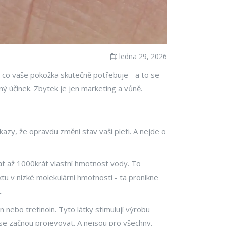
ledna 29, 2026
, co vaše pokožka skutečně potřebuje - a to se
ečný účinek. Zbytek je jen marketing a vůně.
kazy, že opravdu změní stav vaší pleti. A nejde o
zat až 1000krát vlastní hmotnost vody. To
uktu v nízké molekulární hmotnosti - ta pronikne
.
n nebo tretinoin. Tyto látky stimulují výrobu
ž se začnou projevovat. A nejsou pro všechny.