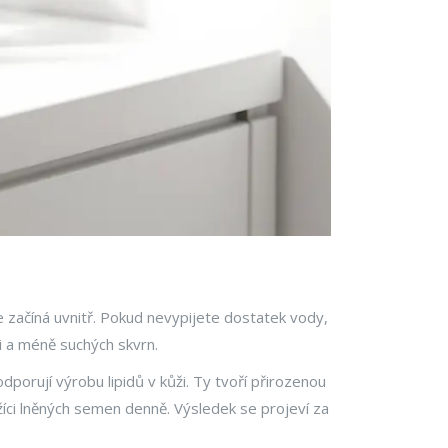
ace začíná uvnitř. Pokud nevypijete dostatek vody,
ti a méně suchých skvrn.
porují výrobu lipidů v kůži. Ty tvoří přirozenou
lžíci lněných semen denně. Výsledek se projeví za